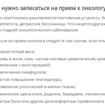
 нужно записаться на прием к онколог
 симптомами рака являются постоянная усталость, 
аппетита, депрессия, бессонница. Что касается други
 стадией онкологического заболевания.
ься на прием онколога следует в том случае, если от
езкая потеря веса;
ровь в моче, кале, частые носовые кровотечения, кр
вязанные с менструацией;
величение лимфоузлов;
астое повышение температуры;
оявление уплотнений в мягких тканях;
зменение цвета кожи, родинок, бородавок, пигментн
астые боли или другие дискомфортные проявления в 