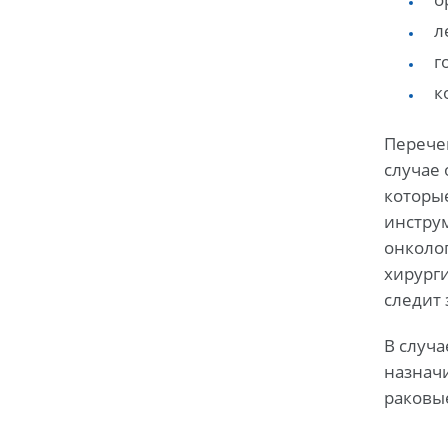
л
г
к
Перече
случае 
которы
инстру
онколо
хирурги
следит
В случ
назнач
раковые