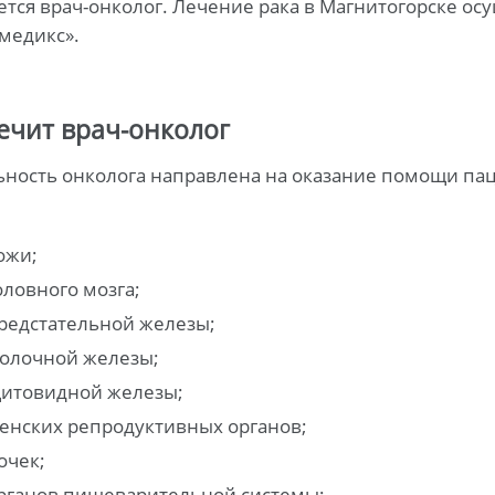
тся врач-онколог. Лечение рака в Магнитогорске ос
медикс».
ечит врач-онколог
ьность онколога направлена на оказание помощи пац
ожи;
оловного мозга;
редстательной железы;
олочной железы;
итовидной железы;
енских репродуктивных органов;
очек;
рганов пищеварительной системы;