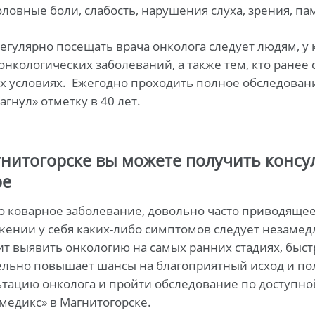
оловные боли, слабость, нарушения слуха, зрения, па
егулярно посещать врача онколога следует людям, у
онкологических заболеваний, а также тем, кто ранее 
х условиях. Ежегодно проходить полное обследовани
гнул» отметку в 40 лет.
нитогорске вы можете получить консул
ре
то коварное заболевание, довольно часто приводящее
ении у себя каких-либо симптомов следует незамедл
т выявить онкологию на самых ранних стадиях, быст
ельно повышает шансы на благоприятный исход и по
ьтацию онколога и пройти обследование по доступно
медикс» в Магнитогорске.