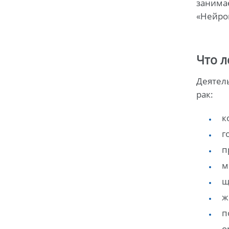
занимае
«Нейро
Что л
Деятел
рак:
к
г
п
м
щ
ж
п
о