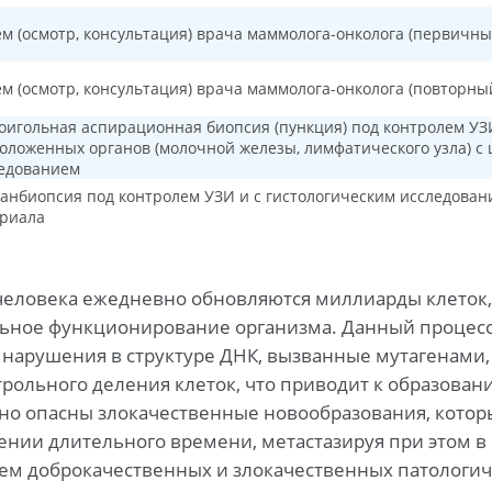
м (осмотр, консультация) врача маммолога-онколога (первичны
м (осмотр, консультация) врача маммолога-онколога (повторны
оигольная аспирационная биопсия (пункция) под контролем УЗ
оложенных органов (молочной железы, лимфатического узла) с
едованием
анбиопсия под контролем УЗИ и с гистологическим исследован
риала
человека ежедневно обновляются миллиарды клеток, 
ьное функционирование организма. Данный процесс 
нарушения в структуре ДНК, вызванные мутагенами,
рольного деления клеток, что приводит к образован
но опасны злокачественные новообразования, которы
нии длительного времени, метастазируя при этом в 
ем доброкачественных и злокачественных патологи