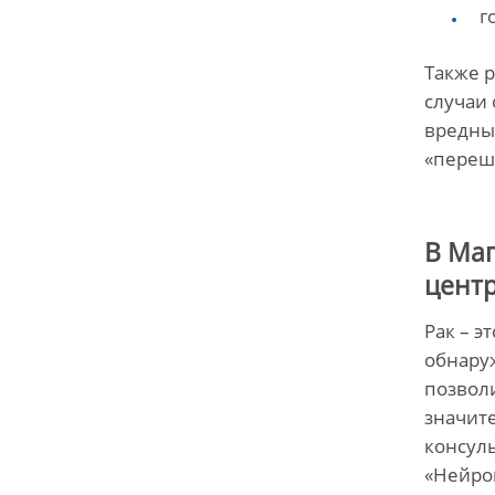
г
Также р
случаи 
вредны
«переша
В Маг
цент
Рак – э
обнаруж
позволи
значит
консул
«Нейро