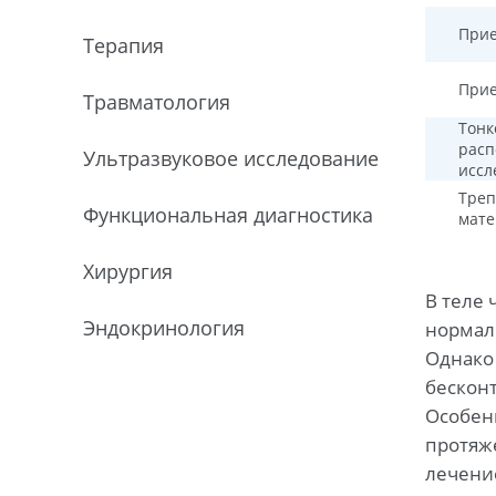
Прие
Терапия
Прие
Травматология
Тонк
расп
Ультразвуковоe исследование
иссл
Треп
Функциональная диагностика
мате
Хирургия
В теле 
Эндокринология
нормал
Однако 
бесконт
Особен
протяже
лечени