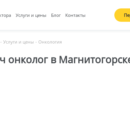
ктора
Услуги и цены
Блог
Контакты
Пе
Услуги и цены
Онкология
ч онколог в Магнитогорск