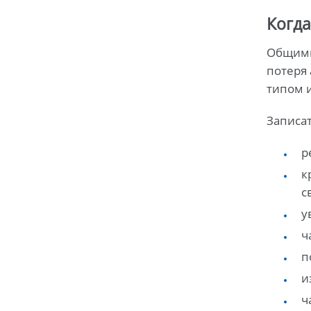
Когда
Общими
потеря 
типом и
Записат
р
к
с
у
ч
п
и
ч