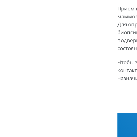
Прием в
маммол
Для оп
биопси
подверг
состоян
Чтобы з
контакт
назнач