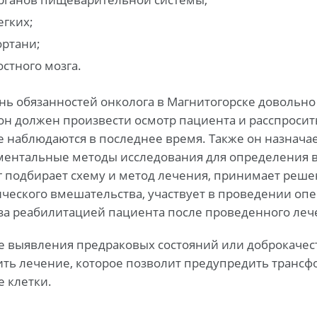
егких;
ортани;
остного мозга.
нь обязанностей онколога в Магнитогорске довольн
он должен произвести осмотр пациента и расспросит
е наблюдаются в последнее время. Также он назнача
ментальные методы исследования для определения в
г подбирает схему и метод лечения, принимает реше
ческого вмешательства, участвует в проведении оп
 за реабилитацией пациента после проведенного леч
ае выявления предраковых состояний или доброкаче
ить лечение, которое позволит предупредить трансф
 клетки.