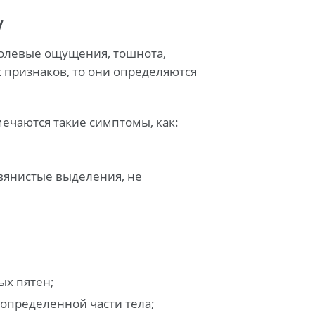
у
болевые ощущения, тошнота,
х признаков, то они определяются
мечаются такие симптомы, как:
овянистые выделения, не
ых пятен;
определенной части тела;